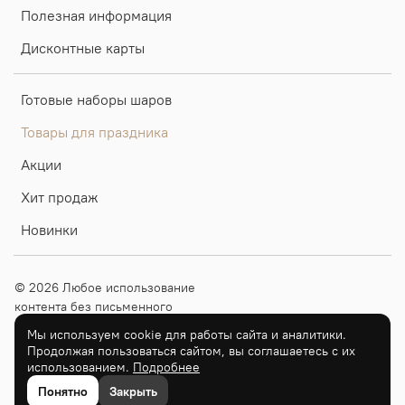
Полезная информация
Дисконтные карты
Готовые наборы шаров
Товары для праздника
Акции
Хит продаж
Новинки
© 2026 Любое использование
контента без письменного
разрешения запрещено
Мы используем cookie для работы сайта и аналитики.
Продолжая пользоваться сайтом, вы соглашаетесь с их
ИП Граськова О.В. ОГРН
использованием.
Подробнее
324310000016417
Понятно
Закрыть