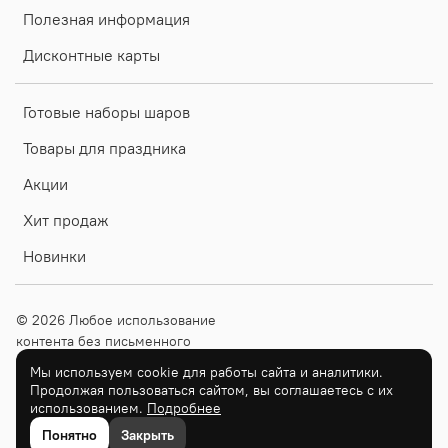
Полезная информация
Дисконтные карты
Готовые наборы шаров
Товары для праздника
Акции
Хит продаж
Новинки
© 2026 Любое использование
контента без письменного
разрешения запрещено
Мы используем cookie для работы сайта и аналитики.
Продолжая пользоваться сайтом, вы соглашаетесь с их
ИП Граськова О.В. ОГРН
использованием.
Подробнее
324310000016417
Понятно
Закрыть