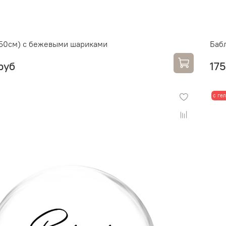
(50см) с бежевыми шариками
Баб
руб
175
с ге