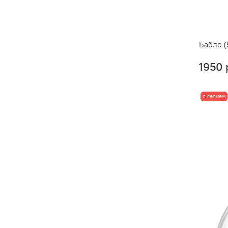
Баблс 
1950 
с гелием