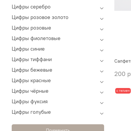
Цифры серебро
Цифры розовое золото
Цифры розовые
Цифры фиолетовые
Цифры синие
Цифры тиффани
Cалфетк
Цифры бежевые
200 р
Цифры красные
Цифры чёрные
с гелием
Цифры фуксия
Цифры голубые
Применить