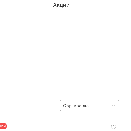
и
Акции
лием