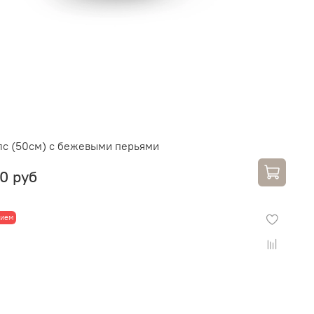
лс (50см) с бежевыми перьями
0 руб
лием