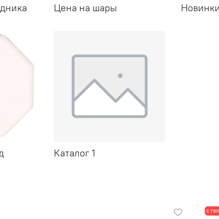
здника
Цена на шары
Новинк
д
Каталог 1
с ге