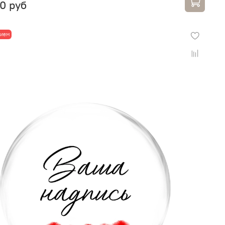
0 руб
лием