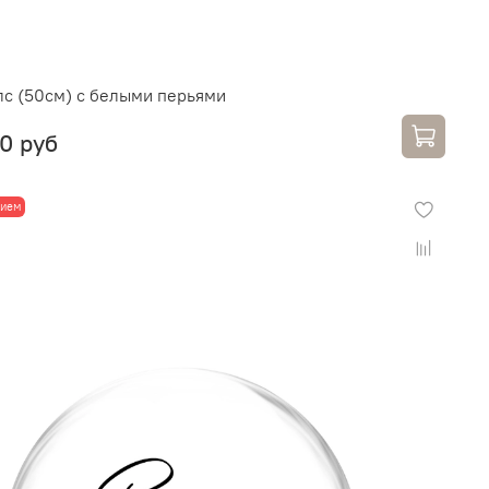
лс (50см) с белыми перьями
0 руб
лием