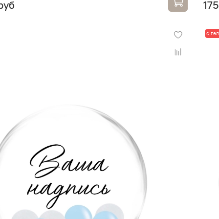
руб
175
с ге