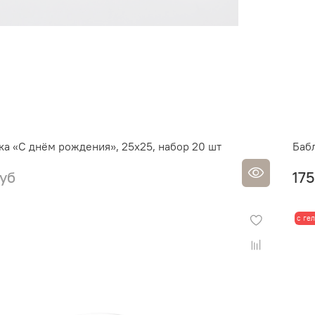
а «С днём рождения», 25х25, набор 20 шт
Баб
уб
175
с ге