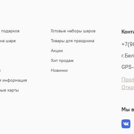
 подарков
Готовые наборы шаров
Конт
 на шаре
Товары для праздника
+7(9
Акции
г.Бе
Хит продаж
GPS-
ы
Новинки
Прол
я информация
Откр
ные карты
Мы в