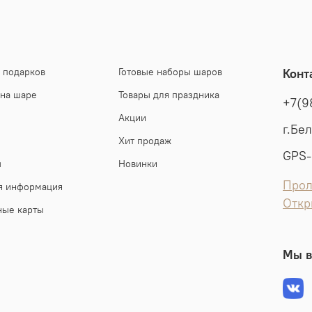
 подарков
Готовые наборы шаров
Конт
 на шаре
Товары для праздника
+7(9
Акции
г.Бе
Хит продаж
GPS-
ы
Новинки
Прол
я информация
Откр
ные карты
Мы в