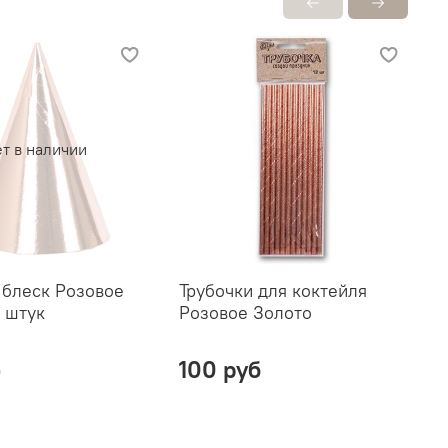
т в наличии
 блеск Розовое
Трубочки для коктейля
Т
6 штук
Розовое Золото
З
р
б
100 руб