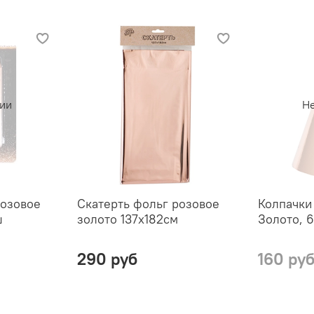
чии
Не
розовое
Скатерть фольг розовое
Колпачки
ш
золото 137х182см
Золото, 
290 руб
160 ру