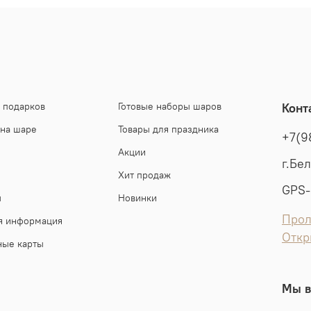
 подарков
Готовые наборы шаров
Конт
 на шаре
Товары для праздника
+7(9
Акции
г.Бе
Хит продаж
GPS-
ы
Новинки
Прол
я информация
Откр
ные карты
Мы в