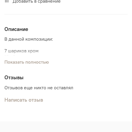
Добавить в сравнение
Описание
В данной композиции:
7 шариков хром
12 обычных шариков
Показать полностью
6 агатов
3 фольгированных звезды
6 шариков с конфетти
Отзывы
Отзывов еще никто не оставлял
Написать отзыв