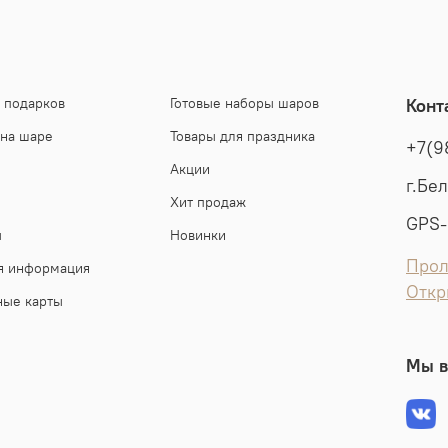
 подарков
Готовые наборы шаров
Конт
 на шаре
Товары для праздника
+7(9
Акции
г.Бе
Хит продаж
GPS-
ы
Новинки
Прол
я информация
Откр
ные карты
Мы в