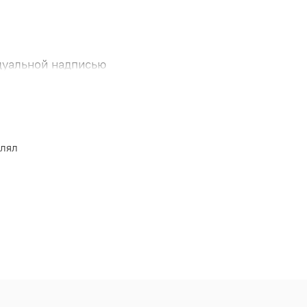
идуальной надписью
влял