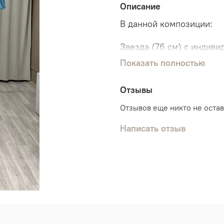
Описание
В данной композиции:
Звезда (76 см) с индив
Показать полностью
Связка из 11 шаров:
4 звезды
Отзывы
5 обычных шариков
2 шарика хром
Отзывов еще никто не оста
Написать отзыв