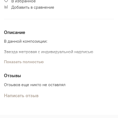
В избранное
Добавить в сравнение
Описание
В данной композиции:
Звезда метровая с индивидуальной надписью
Показать полностью
Фигура "Облачко"
Связка из 10 шаров:
Отзывы
3 шарика хром
7 обычных шариков
Отзывов еще никто не оставлял
Написать отзыв