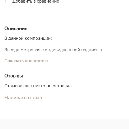
Добавить в сравнение
Описание
В данной композиции:
Звезда метровая с индивидуальной надписью
Показать полностью
Связка из 10 шаров:
3 шарика хром
7 обычных шариков
Отзывы
Отзывов еще никто не оставлял
Написать отзыв