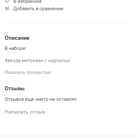
В избранное
Добавить в сравнение
Описание
В наборе:
Звезда метровая с надписью
Показать полностью
Связка из 7 шаров:
3 шарика хром
3 классических шарика
Отзывы
1 агат
Отзывов еще никто не оставлял
Написать отзыв