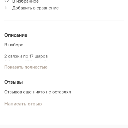
В избранное
Добавить в сравнение
Описание
В наборе:
2 связки по 17 шаров
3 фигуры "Облачко"
Показать полностью
4 сердца
1 звездочка
1 фигура "Месяц"
Отзывы
Отзывов еще никто не оставлял
Написать отзыв