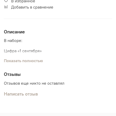
В избранное
Добавить в сравнение
Описание
В наборе:
Цифра «1 сентября»
Показать полностью
Связка из 7 шаров:
Круг с рисунком
6 классических шариков
Отзывы
Отзывов еще никто не оставлял
Написать отзыв