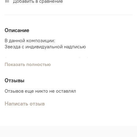
Добавить в сравнение
Описание
В данной композиции:
Звезда с индивидуальной надписью
(надпись можно изменить на любую)
Показать полностью
3 шарика хром
3 шарика с конфетти
Отзывы
4 обычных шарика
Отзывов еще никто не оставлял
Написать отзыв