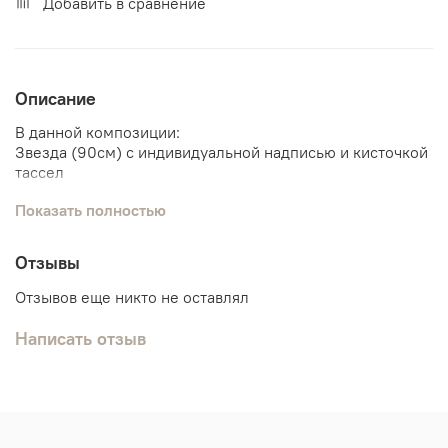
Добавить в сравнение
Описание
В данной композиции:
Звезда (90см) с индивидуальной надписью и кисточкой
тассел
(надпись можно изменить на любую)
Показать полностью
Связка шаров:
Отзывы
3 агата
3 чёрных шарика
Отзывов еще никто не оставлял
4 шарика хром серебро
Написать отзыв