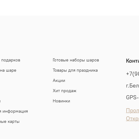
 подарков
Готовые наборы шаров
Конт
 на шаре
Товары для праздника
+7(9
Акции
г.Бе
Хит продаж
GPS-
ы
Новинки
Прол
я информация
Откр
ные карты