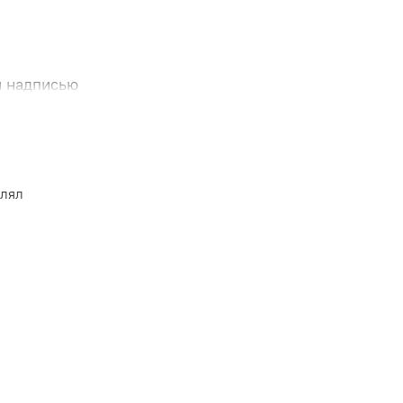
й надписью
влял