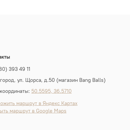
акты
80) 393 49 11
лгород, ул. Щорса, д.50 (магазин Bang Balls)
координаты:
50.5595, 36.5710
ожить маршрут в Яндекс Картах
ыть маршрут в Google Maps