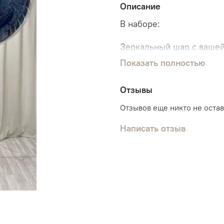
Описание
В наборе:
Зеркальный шар с ваше
Показать полностью
Связка из 7 шаров:
4 классических шарика
Отзывы
2 шарика с конфетти
1 шарик хром
Отзывов еще никто не оста
Написать отзыв