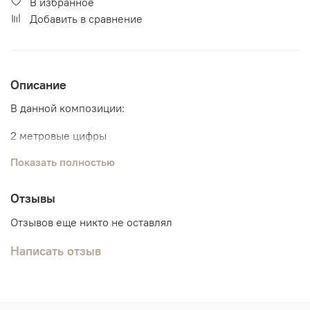
В избранное
Добавить в сравнение
Описание
В данной композиции:
2 метровые цифры
Показать полностью
Связка шаров:
3 шарика с конфетти
3 шарика хром
Отзывы
4 обычных шарика
Отзывов еще никто не оставлял
Написать отзыв