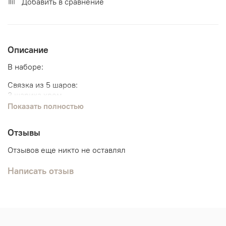
Добавить в сравнение
Описание
В наборе:
Связка из 5 шаров:
3 шарика хром
2 с конфетти
Показать полностью
2 Метровые цифры
Отзывы
Отзывов еще никто не оставлял
Написать отзыв