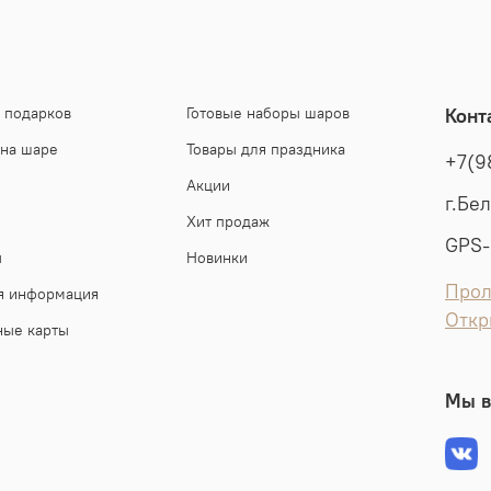
 подарков
Готовые наборы шаров
Конт
 на шаре
Товары для праздника
+7(9
Акции
г.Бе
Хит продаж
GPS-
ы
Новинки
Прол
я информация
Откр
ные карты
Мы в