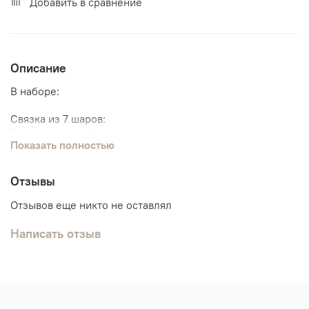
Добавить в сравнение
Описание
В наборе:
Связка из 7 шаров:
2 шарика с конфетти
Показать полностью
4 шарика хром
1 сердце с вашей надписью
Отзывы
Фигура "Олененок"
Метровая цифра на атласной ленте
Отзывов еще никто не оставлял
Написать отзыв