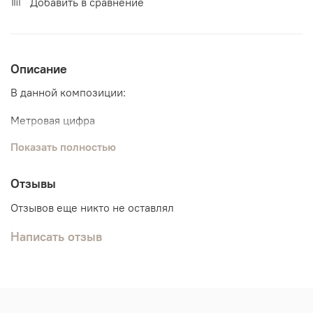
Добавить в сравнение
Описание
В данной композиции:
Метровая цифра
Показать полностью
Связка из 7 шаров:
3 шарика хром
4 обычных шарика
Отзывы
Отзывов еще никто не оставлял
Написать отзыв