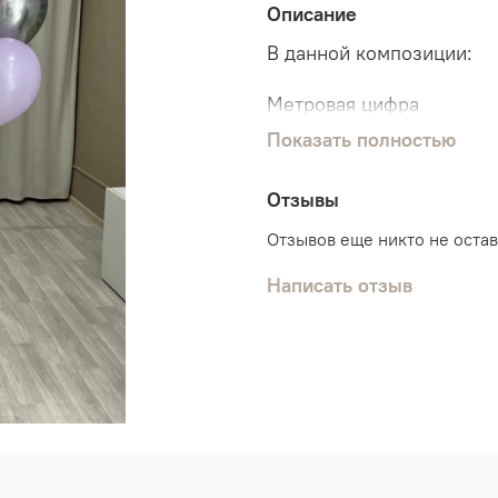
Описание
В данной композиции:
Метровая цифра
Показать полностью
2 связки по 12 шаров
Отзывы
В 1-ой связке:
3 шарика хром
Отзывов еще никто не оста
3 шарика с конфетти
6 обычных шариков
Написать отзыв