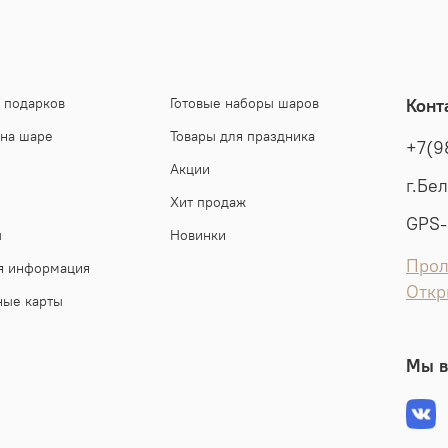
 подарков
Готовые наборы шаров
Конт
 на шаре
Товары для праздника
+7(9
Акции
г.Бе
Хит продаж
GPS-
ы
Новинки
Прол
я информация
Откр
ные карты
Мы в