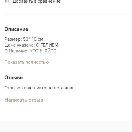
Добавить в сравнение
Описание
Размер: 53*110 см
Цена указана: С ГЕЛИЕМ
О Наличие: УТОЧНЯЙТЕ
Показать полностью
Мы поможем собрать связку шаров под данную фигуру.
Самолет
Отзывы
Вертолет
Мальчику
Отзывов еще никто не оставлял
Написать отзыв