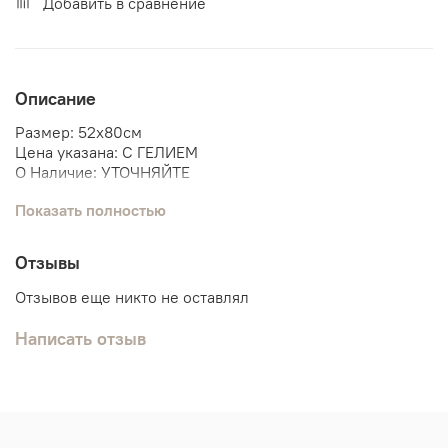
Добавить в сравнение
Описание
Размер: 52х80см
Цена указана: С ГЕЛИЕМ
О Наличие: УТОЧНЯЙТЕ
Показать полностью
Мы поможем собрать связку шаров под данную фигуру.
Мышь
Отзывы
Мышка
Летучая мышь
Отзывов еще никто не оставлял
Написать отзыв