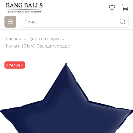
Главная
Цена на шары
Фольга (91см) Звезда/сердце
с гелием