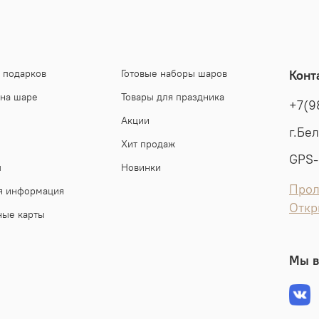
 подарков
Готовые наборы шаров
Конт
 на шаре
Товары для праздника
+7(9
Акции
г.Бе
Хит продаж
GPS-
ы
Новинки
Прол
я информация
Откр
ные карты
Мы в