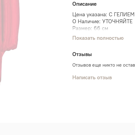
Описание
Цена указана: С ГЕЛИЕМ
О Наличие: УТОЧНЯЙТЕ
Размер: 66 см
Показать полностью
Мы поможем собрать свя
Отзывы
Отзывов еще никто не оста
Among Us
Амонг Ас
Написать отзыв
Аманг ас
Аманг аск
Амонг аск