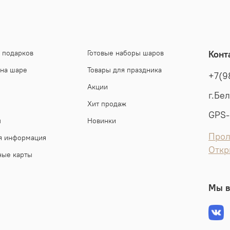
 подарков
Готовые наборы шаров
Конт
 на шаре
Товары для праздника
+7(9
Акции
г.Бе
Хит продаж
GPS-
ы
Новинки
Прол
я информация
Откр
ные карты
Мы в