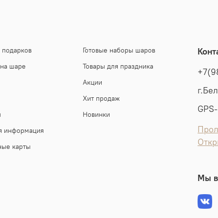
 подарков
Готовые наборы шаров
Конт
 на шаре
Товары для праздника
+7(9
Акции
г.Бе
Хит продаж
GPS-
ы
Новинки
Прол
я информация
Откр
ные карты
Мы в