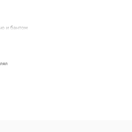
ью и бантом
в
влял