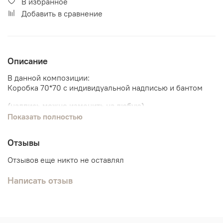
В избранное
Добавить в сравнение
Описание
В данной композиции:
Коробка 70*70 с индивидуальной надписью и бантом
(надпись можно изменить на любую)
Показать полностью
Наполнение:
1 шарик с конфетти
Отзывы
6 обычных шариков
Фольгированное сердце
Отзывов еще никто не оставлял
Написать отзыв