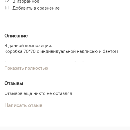
В избранное
Добавить в сравнение
Описание
В данной композиции:
Коробка 70*70 с индивидуальной надписью и бантом
(надпись можно изменить на любую)
Показать полностью
Звезда с индивидуальной надписью
(надпись можно изменить на любую)
Отзывы
4 обычных шарика
2 шарика с конфетти
Отзывов еще никто не оставлял
2 шарика хром
Написать отзыв