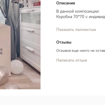
Описание
В данной композиции:
Коробка 70*70 с индиви
(надпись можно изменит
Показать полностью
Метровая цифра
Отзывы
Наполнение:
Отзывов еще никто не оста
5 обычных шариков
2 шарика хром серебро
Написать отзыв
1 шарик с конфетти