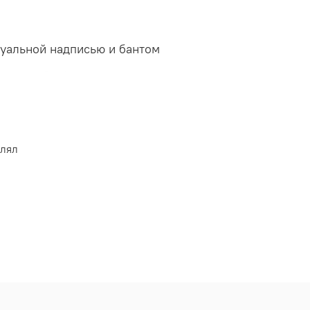
дуальной надписью и бантом
ь на любую)
влял