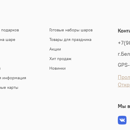
 подарков
Готовые наборы шаров
Конт
 на шаре
Товары для праздника
+7(9
Акции
г.Бе
Хит продаж
GPS-
ы
Новинки
Прол
я информация
Откр
ные карты
Мы в