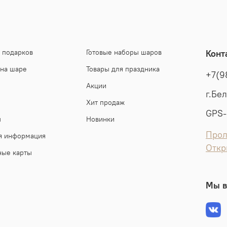
 подарков
Готовые наборы шаров
Конт
 на шаре
Товары для праздника
+7(9
Акции
г.Бе
Хит продаж
GPS-
ы
Новинки
Прол
я информация
Откр
ные карты
Мы в