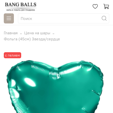
Главная
Цена на шары
Фольга (45см) Звезда/сердце
с гелием