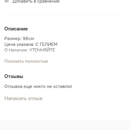
Добавить в сравнение
Описание
Размер: 96см
Цена указана: С ГЕЛИЕМ
О Наличие: УТОЧНЯЙТЕ
Показать полностью
Мы поможем собрать связку шаров под данную фигуру.
Панда
Отзывы
Пандочка
Отзывов еще никто не оставлял
Написать отзыв