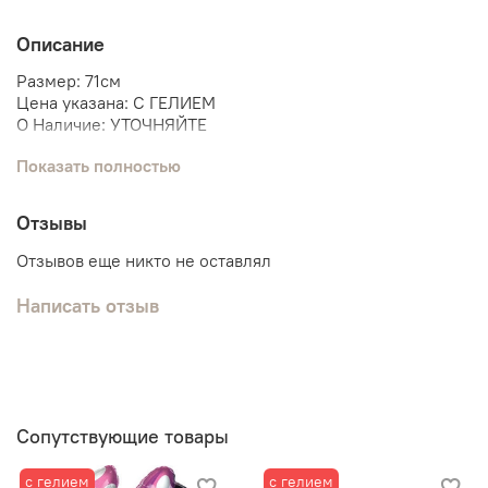
Описание
Размер: 71см
Цена указана: С ГЕЛИЕМ
О Наличие: УТОЧНЯЙТЕ
Показать полностью
Мы поможем собрать связку шаров под данную фигуру.
Микки
Отзывы
Минни
Отзывов еще никто не оставлял
Написать отзыв
Сопутствующие товары
с гелием
с гелием