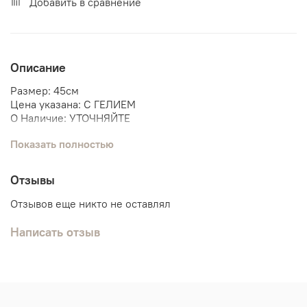
Добавить в сравнение
Описание
Размер: 45см
Цена указана: С ГЕЛИЕМ
О Наличие: УТОЧНЯЙТЕ
Показать полностью
Мы поможем собрать связку шаров под данную фигуру.
Бэтмен
Отзывы
Бетмен
Отзывов еще никто не оставлял
Написать отзыв