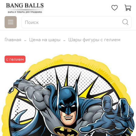
Главная
Цена на шары
Шары фигуры с гелием
с гелием