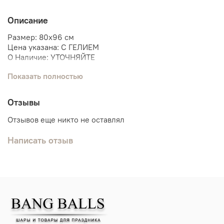
Описание
Размер: 80х96 см
Цена указана: С ГЕЛИЕМ
О Наличие: УТОЧНЯЙТЕ
Показать полностью
Мы поможем собрать связку шаров под данную фигуру.
Аист
Отзывы
Малыш
Выписка
Отзывов еще никто не оставлял
Написать отзыв